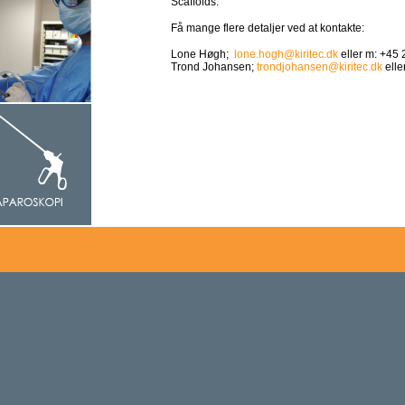
Scaffolds.
Få mange flere detaljer ved at kontakte:
Lone Høgh;
lone.hogh@kiritec.dk
eller m: +45
Trond Johansen;
trondjohansen@kiritec.dk
elle