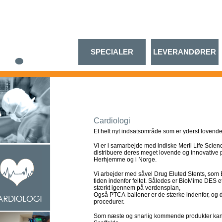
SPECIALER
LEVERANDØRER
Cardiologi
Et helt nyt indsatsområde som er yderst lovende
Vi er i samarbejde med indiske Meril Life Scie
distribuere deres meget lovende og innovative pr
Herhjemme og i Norge.
Vi arbejder med såvel Drug Eluted Stents, som B
tiden indenfor feltet. Således er BioMime DES et
stærkt igennem på verdensplan,
Også PTCA-balloner er de stærke indenfor, og d
procedurer.
Som næste og snarlig kommende produkter kan